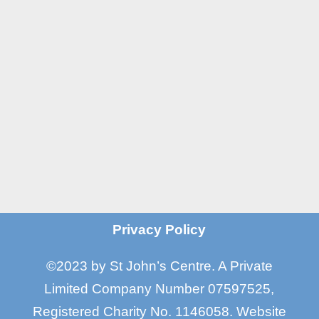
Old Trafford
Manchester M16 7GX

Email
info@stjohnscentre.org

Call Us
0161 872 7795
?
Privacy Policy
©2023 by St John’s Centre. A Private
Limited Company Number 07597525,
Registered Charity No. 1146058
.
Website