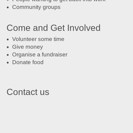
Community groups
Come and Get Involved
Volunteer some time
Give money
Organise a fundraiser
Donate food
Contact us

St John's Centre in Trafford
St John’s Centre
St John’s Road